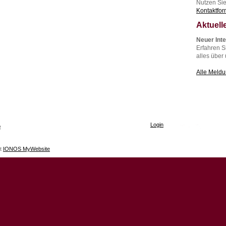
Nutzen Sie
Kontaktfor
Aktuell
Neuer Inte
Erfahren Si
alles über
Alle Meld
Login
p
it
IONOS MyWebsite