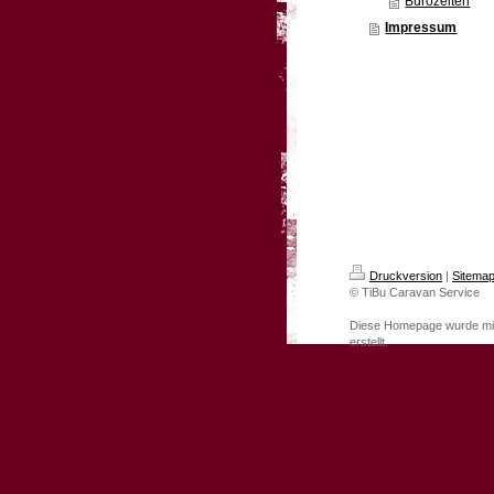
Bürozeiten
Impressum
Druckversion
|
Sitema
© TiBu Caravan Service
Diese Homepage wurde m
erstellt.