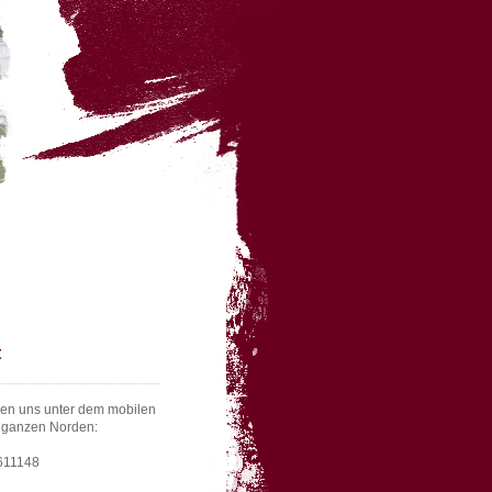
t
hen uns unter dem mobilen
m ganzen Norden:
611148