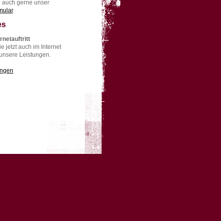
 auch gerne unser
mular
.
es
rnetauftritt
e jetzt auch im Internet
 unsere Leistungen.
ungen